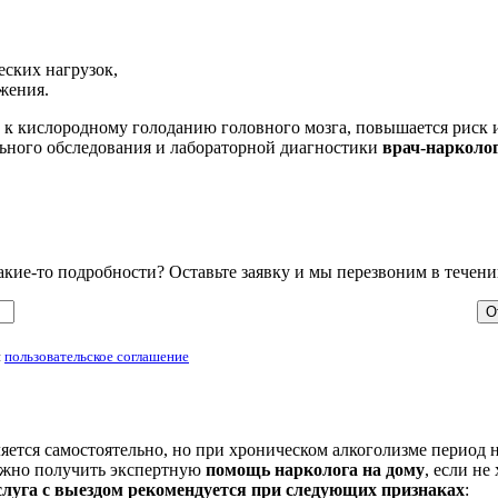
еских нагрузок,
жения.
к кислородному голоданию головного мозга, повышается риск и
льного обследования и лабораторной диагностики
врач-нарколо
ие-то подробности? Оставьте заявку и мы перезвоним в течени
и
пользовательское соглашение
ется самостоятельно, но при хроническом алкоголизме период н
ожно получить экспертную
помощь нарколога на дому
, если не
луга с выездом рекомендуется при следующих признаках
: