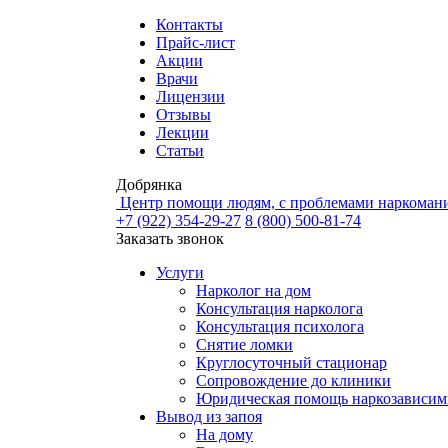
Контакты
Прайс-лист
Акции
Врачи
Лицензии
Отзывы
Лекции
Статьи
Добрянка
Центр помощи людям, с проблемами наркомани
+7 (922) 354-29-27
8 (800) 500-81-74
Заказать звонок
Услуги
Нарколог на дом
Консультация нарколога
Консультация психолога
Снятие ломки
Круглосуточный стационар
Сопровождение до клиники
Юридическая помощь наркозависи
Вывод из запоя
На дому