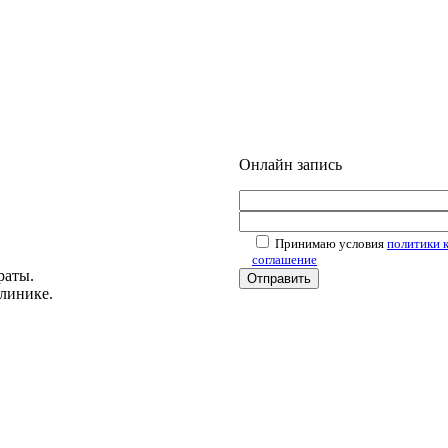
Онлайн запись
Принимаю условия
политики 
соглашение
раты.
линике.