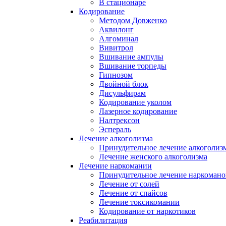
В стационаре
Кодирование
Методом Довженко
Аквилонг
Алгоминал
Вивитрол
Вшивание ампулы
Вшивание торпеды
Гипнозом
Двойной блок
Дисульфирам
Кодирование уколом
Лазерное кодирование
Налтрексон
Эспераль
Лечение алкоголизма
Принудительное лечение алкоголиз
Лечение женского алкоголизма
Лечение наркомании
Принудительное лечение наркомано
Лечение от солей
Лечение от спайсов
Лечение токсикомании
Кодирование от наркотиков
Реабилитация