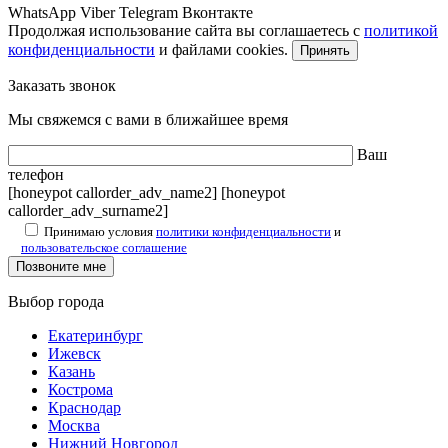
WhatsApp
Viber
Telegram
Вконтакте
Продолжая использование сайта вы соглашаетесь с
политикой
конфиденциальности
и файлами cookies.
Принять
Заказать звонок
Мы свяжемся с вами в ближайшее время
Ваш
телефон
[honeypot callorder_adv_name2] [honeypot
callorder_adv_surname2]
Принимаю условия
политики конфиденциальности
и
пользовательское соглашение
Выбор города
Екатеринбург
Ижевск
Казань
Кострома
Краснодар
Москва
Нижний Новгород