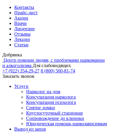
Контакты
Прайс-лист
Акции
Врачи
Лицензии
Отзывы
Лекции
Статьи
Добрянка
Центр помощи людям, с проблемами наркомании
и алкоголизма
Для слабовидящих
+7 (922) 354-29-27
8 (800) 500-81-74
Заказать звонок
Услуги
Нарколог на дом
Консультация нарколога
Консультация психолога
Снятие ломки
Круглосуточный стационар
Сопровождение до клиники
Юридическая помощь наркозависимым
Вывод из запоя