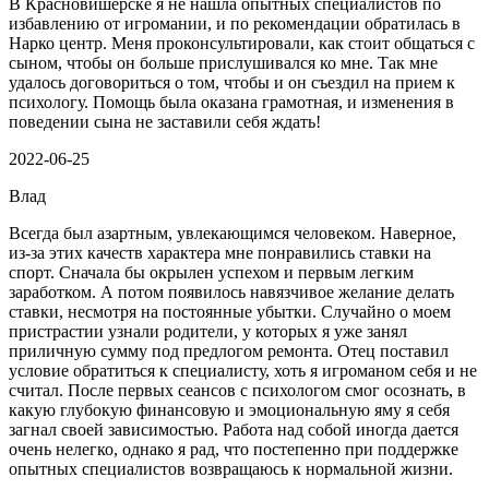
В Красновишерске я не нашла опытных специалистов по
избавлению от игромании, и по рекомендации обратилась в
Нарко центр. Меня проконсультировали, как стоит общаться с
сыном, чтобы он больше прислушивался ко мне. Так мне
удалось договориться о том, чтобы и он съездил на прием к
психологу. Помощь была оказана грамотная, и изменения в
поведении сына не заставили себя ждать!
2022-06-25
Влад
Всегда был азартным, увлекающимся человеком. Наверное,
из-за этих качеств характера мне понравились ставки на
спорт. Сначала бы окрылен успехом и первым легким
заработком. А потом появилось навязчивое желание делать
ставки, несмотря на постоянные убытки. Случайно о моем
пристрастии узнали родители, у которых я уже занял
приличную сумму под предлогом ремонта. Отец поставил
условие обратиться к специалисту, хоть я игроманом себя и не
считал. После первых сеансов с психологом смог осознать, в
какую глубокую финансовую и эмоциональную яму я себя
загнал своей зависимостью. Работа над собой иногда дается
очень нелегко, однако я рад, что постепенно при поддержке
опытных специалистов возвращаюсь к нормальной жизни.