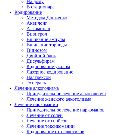
На дому
В стационаре
Кодирование
Методом Довженко
Аквилонг
Алгоминал
Вивитрол
Вшивание ампулы
Вшивание торпеды
Гипнозом
Двойной блок
Дисульфирам
Кодирование уколом
Лазерное кодирование
Налтрексон
Эспераль
Лечение алкоголизма
Принудительное лечение алкоголизма
Лечение женского алкоголизма
Лечение наркомании
Принудительное лечение наркоманов
Лечение от солей
Лечение от спайсов
Лечение токсикомании
Кодирование от наркотиков