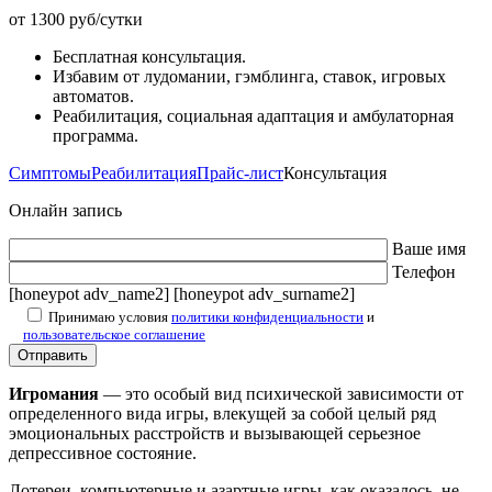
от 1300 руб/сутки
Бесплатная консультация.
Избавим от лудомании, гэмблинга, ставок, игровых
автоматов.
Реабилитация, социальная адаптация и амбулаторная
программа.
Симптомы
Реабилитация
Прайс-лист
Консультация
Онлайн запись
Ваше имя
Телефон
[honeypot adv_name2] [honeypot adv_surname2]
Принимаю условия
политики конфиденциальности
и
пользовательское соглашение
Игромания
— это особый вид психической зависимости от
определенного вида игры, влекущей за собой целый ряд
эмоциональных расстройств и вызывающей серьезное
депрессивное состояние.
Лотереи, компьютерные и азартные игры, как оказалось, не