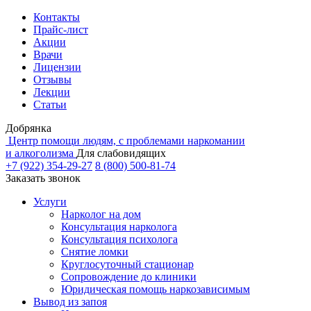
Контакты
Прайс-лист
Акции
Врачи
Лицензии
Отзывы
Лекции
Статьи
Добрянка
Центр помощи людям, с проблемами наркомании
и алкоголизма
Для слабовидящих
+7 (922) 354-29-27
8 (800) 500-81-74
Заказать звонок
Услуги
Нарколог на дом
Консультация нарколога
Консультация психолога
Снятие ломки
Круглосуточный стационар
Сопровождение до клиники
Юридическая помощь наркозависимым
Вывод из запоя