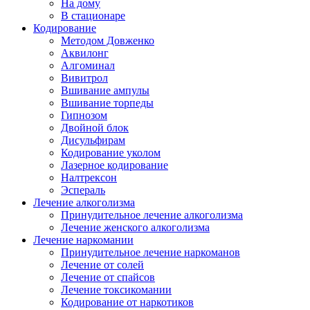
На дому
В стационаре
Кодирование
Методом Довженко
Аквилонг
Алгоминал
Вивитрол
Вшивание ампулы
Вшивание торпеды
Гипнозом
Двойной блок
Дисульфирам
Кодирование уколом
Лазерное кодирование
Налтрексон
Эспераль
Лечение алкоголизма
Принудительное лечение алкоголизма
Лечение женского алкоголизма
Лечение наркомании
Принудительное лечение наркоманов
Лечение от солей
Лечение от спайсов
Лечение токсикомании
Кодирование от наркотиков