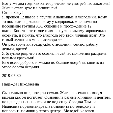
Вот у же два года как категорически не употребляю алкоголь!
Жизнь стала ярче и насвщпней!
Слава Богу!
Я прошёл 12 шагов в группе Ананимные Алкоголики. Кому
то помогли нарколоои, кому у кодировка, мне помогло
посещение группы АА, общение и прохождение 12
шагов.Конечноже самое главное нужно самому хорошенько
осознать, и понять, что алкоголь это твой личный враг. Это
самый лучший в мире растворитель!
Он растворяется все;дружбу, отношения, семью, работу,
деньги, время!
Я бузумно рад, что это осознал и сейчас моя жизнь расцвела
новыми красками!
Вам всего доброго и желаю по больше людей вытащить из
этого болота безумия
2019-07-30
Надежда Николаевна
Сын сильно пил, потерял семью. Жить переехал ко мне, я
видела как он погибает. Обзвонила разные клиники и центры,
но цена для пенсионерки не под силу. Соседка Тамара
Ивановна порекомендовала позвонить по телефону и
попросить помощи у этого центра. Молодой человек