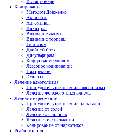
В стационаре
Кодирование
Методом Довженко
Аквилонг
Алгоминал
Вивитрол
Вшивание ампулы
Вшивание торпеды
Гипнозом
Двойной блок
Дисульфирам
Кодирование уколом
Лазерное кодирование
Налтрексон
Эспераль
Лечение алкоголизма
Принудительное лечение алкоголизма
Лечение женского алкоголизма
Лечение наркомании
Принудительное лечение наркоманов
Лечение от солей
Лечение от спайсов
Лечение токсикомании
Кодирование от наркотиков
Реабилитация