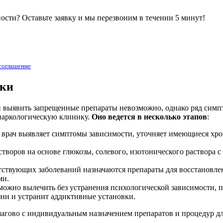
сти? Оставьте заявку и мы перезвоним в течении 5 минут!
 соглашение
ики
 выявить запрещенные препараты невозможно, однако ряд симп
 наркологическую клинику.
Оно ведется в несколько этапов
:
м врач выявляет симптомы зависимости, уточняет имеющиеся хрон
створов на основе глюкозы, солевого, изотонического раствора
тствующих заболеваний назначаются препараты для восстановл
ми.
можно вылечить без устранения психологической зависимости, п
ни и устранит аддиктивные установки.
гово с индивидуальным назначением препаратов и процедур для
.