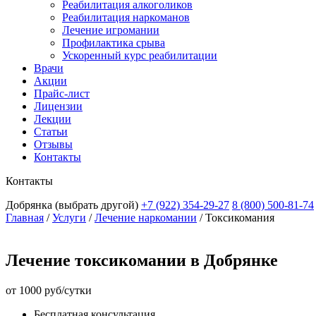
Реабилитация алкоголиков
Реабилитация наркоманов
Лечение игромании
Профилактика срыва
Ускоренный курс реабилитации
Врачи
Акции
Прайс-лист
Лицензии
Лекции
Статьи
Отзывы
Контакты
Контакты
Добрянка
(выбрать другой)
+7 (922) 354-29-27
8 (800) 500-81-74
Главная
/
Услуги
/
Лечение наркомании
/
Токсикомания
Лечение токсикомании в Добрянке
от 1000 руб/сутки
Бесплатная консультация.