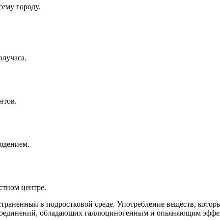
ему городу.
олучаса.
нтов.
юдением.
стном центре.
траненный в подростковой среде. Употребление веществ, котор
 соединений, обладающих галлюциногенным и опьяняющим эфф