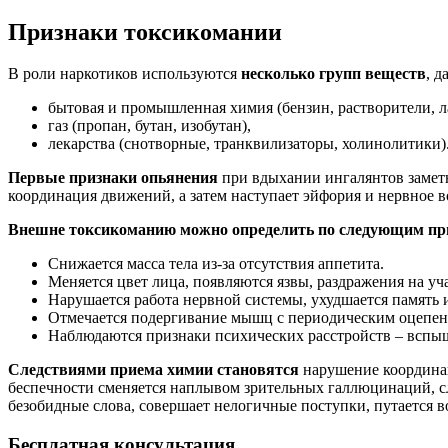
Признаки токсикомании
В роли наркотиков используются
несколько групп веществ
, 
бытовая и промышленная химия (бензин, растворители, ла
газ (пропан, бутан, изобутан),
лекарства (снотворные, транквилизаторы, холинолитики)
Первые признаки опьянения
при вдыхании ингалянтов заметн
координация движений, а затем наступает эйфория и нервное в
Внешне токсикоманию можно определить по следующим пр
Снижается масса тела из-за отсутствия аппетита.
Меняется цвет лица, появляются язвы, раздражения на у
Нарушается работа нервной системы, ухудшается память и
Отмечается подергивание мышц с периодическим оцепен
Наблюдаются признаки психических расстройств – вспыш
Следствиями приема химии становятся
нарушение координац
беспечности сменяется наплывом зрительных галлюцинаций, сл
безобидные слова, совершает нелогичные поступки, путается в
Бесплатная
консультация